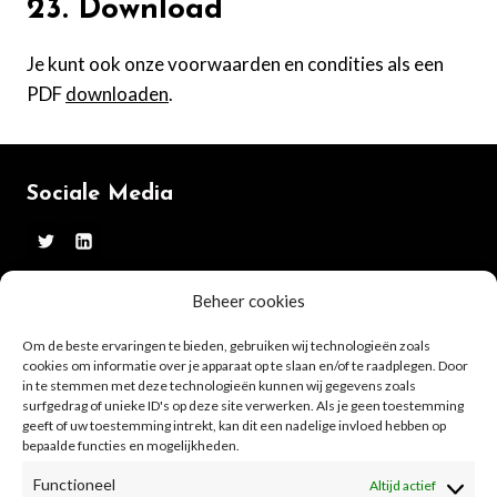
23. Download
Je kunt ook onze voorwaarden en condities als een
PDF
downloaden
.
Sociale Media
Beheer cookies
Website
Om de beste ervaringen te bieden, gebruiken wij technologieën zoals
cookies om informatie over je apparaat op te slaan en/of te raadplegen. Door
Over mij
in te stemmen met deze technologieën kunnen wij gegevens zoals
surfgedrag of unieke ID's op deze site verwerken. Als je geen toestemming
Contact
geeft of uw toestemming intrekt, kan dit een nadelige invloed hebben op
bepaalde functies en mogelijkheden.
Functioneel
Altijd actief